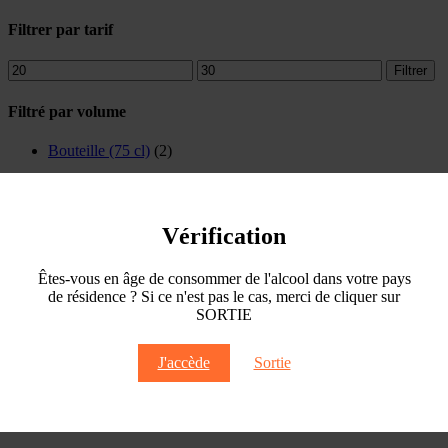
Filtrer par tarif
Prix
Prix
Filtrer
min
max
Filtré par volume
Bouteille (75 cl)
(2)
Catégories de produits
Offres
(3)
Vérification
Vins
(38)
Blanc de Côme (Vin blanc)
(2)
Êtes-vous en âge de consommer de l'alcool dans votre pays
Bouteilles
(2)
de résidence ? Si ce n'est pas le cas, merci de cliquer sur
Château de Côme (Vin rouge)
(33)
SORTIE
Bouteilles
(12)
Demi-Bouteilles
(4)
Double-Magnums
(8)
J'accède
Sortie
Magnums
(9)
Réserve Baron Velge
(3)
Bouteilles
(3)