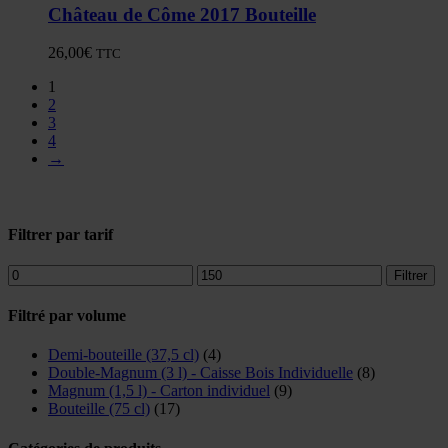
Château de Côme 2017 Bouteille
26,00
€
TTC
1
2
3
4
→
Filtrer par tarif
Prix
Prix
Filtrer
min
max
Filtré par volume
Demi-bouteille (37,5 cl)
(4)
Double-Magnum (3 l) - Caisse Bois Individuelle
(8)
Magnum (1,5 l) - Carton individuel
(9)
Bouteille (75 cl)
(17)