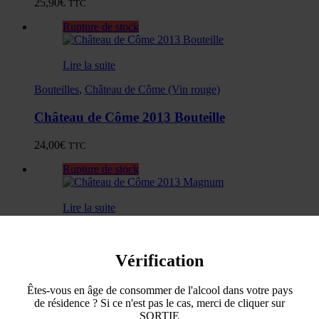
25,90
€
TTC
Rupture de stock
Lire la suite
Bouteilles
,
Château de Côme (Vin rouge)
Château de Côme 2013 Bouteille
24,00
€
TTC
Rupture de stock
Lire la suite
Château de Côme (Vin rouge)
,
Magnums
Vérification
Château de Côme 2013 Magnum
Rupture de stock
Êtes-vous en âge de consommer de l'alcool dans votre pays
de résidence ? Si ce n'est pas le cas, merci de cliquer sur
SORTIE