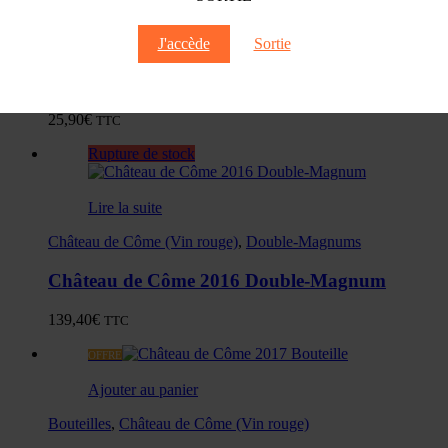
Lire la suite
Bouteilles
,
Château de Côme (Vin rouge)
J'accède
Sortie
Château de Côme 2014 Bouteille
25,90
€
TTC
Rupture de stock
Lire la suite
Château de Côme (Vin rouge)
,
Double-Magnums
Château de Côme 2016 Double-Magnum
139,40
€
TTC
OFFRE
Ajouter au panier
Bouteilles
,
Château de Côme (Vin rouge)