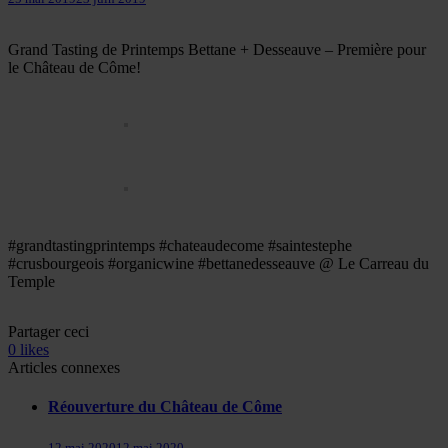
Grand Tasting de Printemps Bettane + Desseauve – Première pour
le Château de Côme!
#grandtastingprintemps #chateaudecome #saintestephe
#crusbourgeois #organicwine #bettanedesseauve @ Le Carreau du
Temple
Partager ceci
0
likes
Articles connexes
Réouverture du Château de Côme
12 mai 2020
12 mai 2020