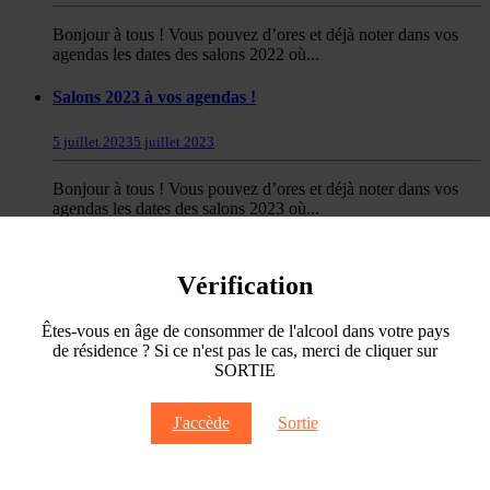
Bonjour à tous ! Vous pouvez d’ores et déjà noter dans vos
agendas les dates des salons 2022 où...
Salons 2023 à vos agendas !
5 juillet 2023
5 juillet 2023
Bonjour à tous ! Vous pouvez d’ores et déjà noter dans vos
agendas les dates des salons 2023 où...
Dates Salons 2026 à retenir !
Vérification
17 juin 2026
17 juin 2026
Êtes-vous en âge de consommer de l'alcool dans votre pays
Comme chaque année, nous venons à votre rencontre ! Vous
de résidence ? Si ce n'est pas le cas, merci de cliquer sur
pouvez d’ores et déjà retenir les dates suivantes :...
SORTIE
+
J'accède
Sortie
Côme dans “Réponse à tout !”
1 février 2021
1 février 2021