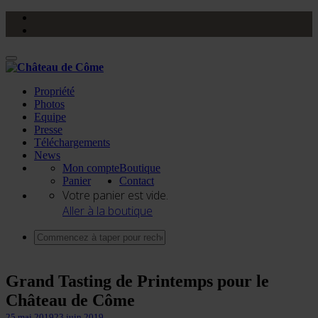
Activer/désactiver
navigation
Propriété
Photos
Equipe
Presse
Téléchargements
News
Mon compte
Boutique
Panier
Contact
Votre panier est vide.
Aller à la boutique
Grand Tasting de Printemps pour le
Château de Côme
25 mai 2019
23 juin 2019