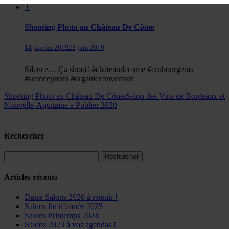
+
Shooting Photo au Château De Côme
14 janvier 2019
23 juin 2019
Silence… Ça shoot! #chateaudecome #crubourgeois
#seancephoto #organicconversion
Shooting Photo au Château De Côme
Salon des Vins de Bordeaux et
Nouvelle-Aquitaine à Publier 2020
Rechercher
Articles récents
Dates Salons 2026 à retenir !
Salons fin d’année 2025
Salons Printemps 2024
Salons 2023 à vos agendas !